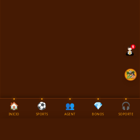
🏠
⚽
👥
💎
🎧
INICIO
SPORTS
AGENT
BONOS
SOPORTE
✕
Select Language