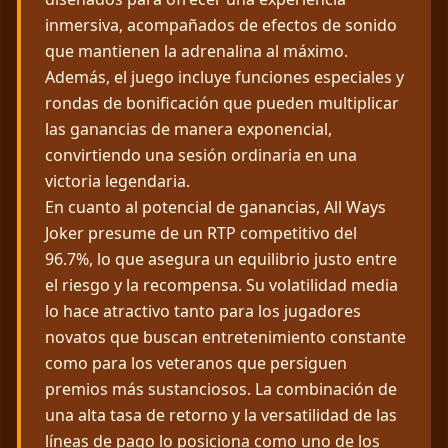
inmersiva, acompañados de efectos de sonido
que mantienen la adrenalina al máximo.
Además, el juego incluye funciones especiales y
rondas de bonificación que pueden multiplicar
las ganancias de manera exponencial,
convirtiendo una sesión ordinaria en una
victoria legendaria.
En cuanto al potencial de ganancias, All Ways
Joker presume de un RTP competitivo del
96.7%, lo que asegura un equilibrio justo entre
el riesgo y la recompensa. Su volatilidad media
lo hace atractivo tanto para los jugadores
novatos que buscan entretenimiento constante
como para los veteranos que persiguen
premios más sustanciosos. La combinación de
una alta tasa de retorno y la versatilidad de las
líneas de pago lo posiciona como uno de los