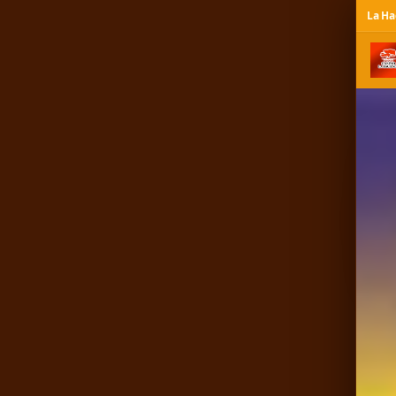
La Ha