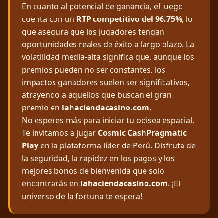
En cuanto al potencial de ganancia, el juego
cuenta con un
RTP competitivo del 96.75%
, lo
que asegura que los jugadores tengan
oportunidades reales de éxito a largo plazo. La
volatilidad media-alta significa que, aunque los
premios pueden no ser constantes, los
impactos ganadores suelen ser significativos,
atrayendo a aquellos que buscan el gran
premio en
lahaciendacasino.com
.
No esperes más para iniciar tu odisea espacial.
Te invitamos a jugar
Cosmic CashPragmatic
Play
en la plataforma líder de Perú. Disfruta de
la seguridad, la rapidez en los pagos y los
mejores bonos de bienvenida que solo
encontrarás en
lahaciendacasino.com
. ¡El
universo de la fortuna te espera!