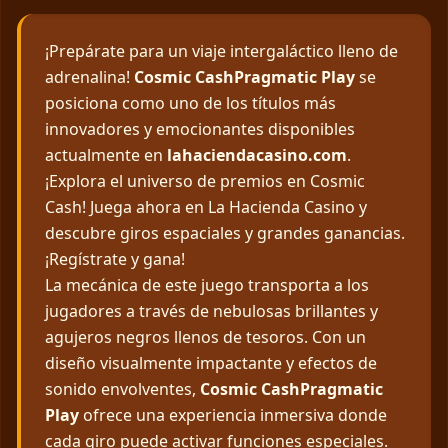
¡Prepárate para un viaje intergaláctico lleno de
adrenalina!
Cosmic CashPragmatic Play
se
posiciona como uno de los títulos más
innovadores y emocionantes disponibles
actualmente en
lahaciendacasino.com
.
¡Explora el universo de premios en Cosmic
Cash! Juega ahora en La Hacienda Casino y
descubre giros espaciales y grandes ganancias.
¡Regístrate y gana!
La mecánica de este juego transporta a los
jugadores a través de nebulosas brillantes y
agujeros negros llenos de tesoros. Con un
diseño visualmente impactante y efectos de
sonido envolventes,
Cosmic CashPragmatic
Play
ofrece una experiencia inmersiva donde
cada giro puede activar funciones especiales.