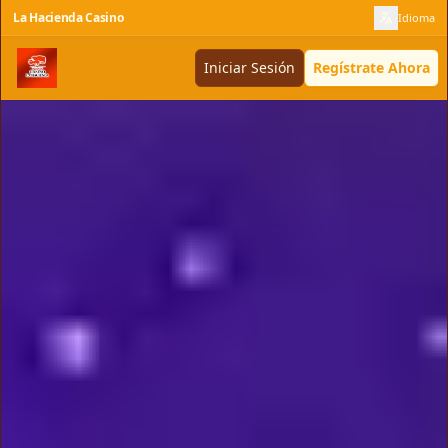
La Hacienda Casino
Idioma
Iniciar Sesión
Regístrate Ahora