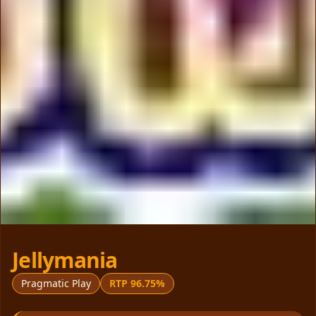
▶
Jellymania
Pragmatic Play
RTP 96.75%