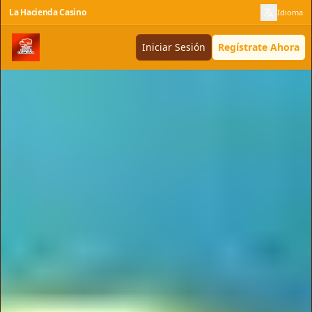
La Hacienda Casino
Idioma
Iniciar Sesión
Regístrate Ahora