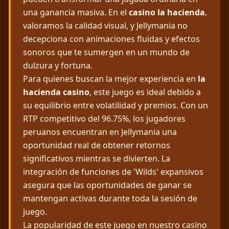
una ganancia masiva. En el
casino la hacienda
,
valoramos la calidad visual, y Jellymania no
decepciona con animaciones fluidas y efectos
sonoros que te sumergen en un mundo de
dulzura y fortuna.
Para quienes buscan la mejor experiencia en
la
hacienda casino
, este juego es ideal debido a
su equilibrio entre volatilidad y premios. Con un
RTP competitivo del 96.75%, los jugadores
peruanos encuentran en Jellymania una
oportunidad real de obtener retornos
significativos mientras se divierten. La
integración de funciones de 'Wilds' expansivos
asegura que las oportunidades de ganar se
mantengan activas durante toda la sesión de
juego.
La popularidad de este juego en nuestro casino